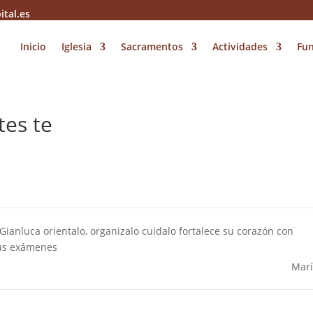
ital.es
Inicio
Iglesia
Sacramentos
Actividades
Fu
tes te
ianluca orientalo, organizalo cuidalo fortalece su corazón con
sus exámenes
Mar