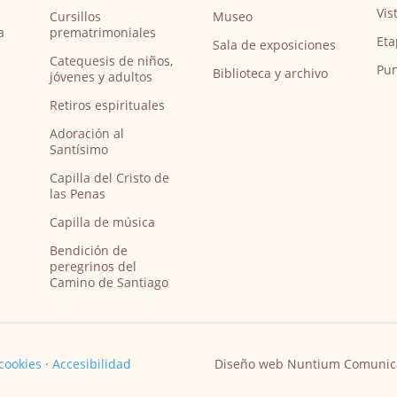
Vis
Cursillos
Museo
a
prematrimoniales
Eta
Sala de exposiciones
Catequesis de niños,
Pun
Biblioteca y archivo
jóvenes y adultos
Retiros espirituales
Adoración al
Santísimo
Capilla del Cristo de
las Penas
Capilla de música
Bendición de
peregrinos del
Camino de Santiago
 cookies
·
Accesibilidad
Diseño web Nuntium Comunic