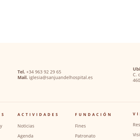
Ubi
Tel.
+34 963 92 29 65
C. 
Mail.
iglesia@sanjuandelhospital.es
460
VI
OS
ACTIVIDADES
FUNDACIÓN
Res
y
Noticias
Fines
Vis
Agenda
Patronato