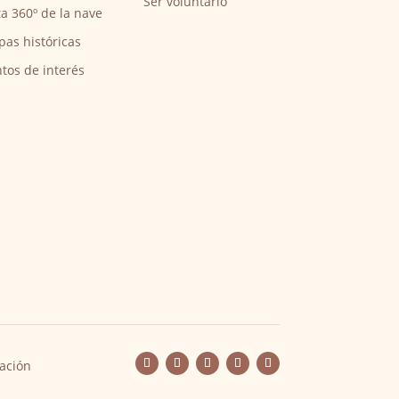
Ser voluntario
ta 360º de la nave
pas históricas
tos de interés
ación