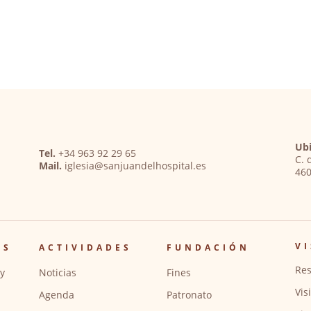
Ubi
Tel.
+34 963 92 29 65
C. 
Mail.
iglesia@sanjuandelhospital.es
460
VI
OS
ACTIVIDADES
FUNDACIÓN
Res
y
Noticias
Fines
Vis
Agenda
Patronato