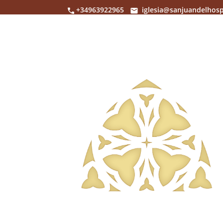
+34963922965
iglesia@sanjuandelhosp