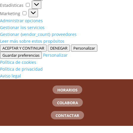
Estadísticas
Estadísticas
Marketing
Marketing
Administrar opciones
Gestionar los servicios
Gestionar {vendor_count} proveedores
Leer más sobre estos propósitos
ACEPTAR Y CONTINUAR
DENEGAR
Personalizar
Personalizar
Guardar preferencias
Política de cookies
Política de privacidad
Aviso legal
HORARIOS
COLABORA
CONTACTAR