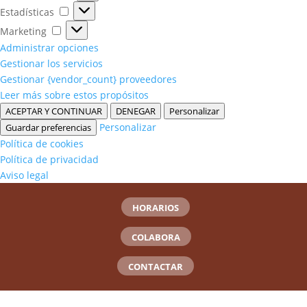
Estadísticas
Estadísticas
Marketing
Marketing
Administrar opciones
Gestionar los servicios
Gestionar {vendor_count} proveedores
Leer más sobre estos propósitos
ACEPTAR Y CONTINUAR
DENEGAR
Personalizar
Personalizar
Guardar preferencias
Política de cookies
Política de privacidad
Aviso legal
HORARIOS
COLABORA
CONTACTAR