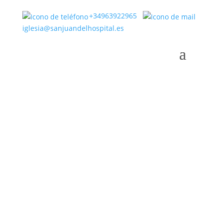
+34963922965
iglesia@sanjuandelhospital.es