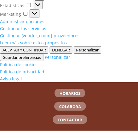
Estadísticas
Estadísticas
Marketing
Marketing
Administrar opciones
Gestionar los servicios
Gestionar {vendor_count} proveedores
Leer más sobre estos propósitos
ACEPTAR Y CONTINUAR
DENEGAR
Personalizar
Personalizar
Guardar preferencias
Política de cookies
Política de privacidad
Aviso legal
HORARIOS
COLABORA
CONTACTAR