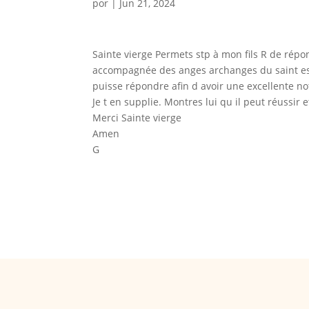
por
|
Jun 21, 2024
Sainte vierge Permets stp à mon fils R de répo
accompagnée des anges archanges du saint espr
puisse répondre afin d avoir une excellente no
Je t en supplie. Montres lui qu il peut réussir 
Merci Sainte vierge
Amen
G