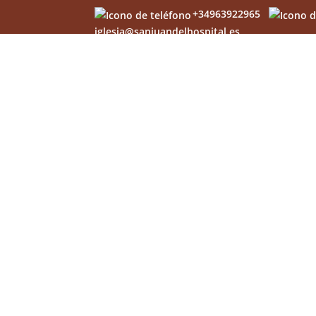
+34963922965
iglesia@sanjuandelhospital.es