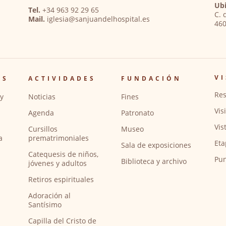
Ubi
Tel.
+34 963 92 29 65
C. 
Mail.
iglesia@sanjuandelhospital.es
460
VI
OS
ACTIVIDADES
FUNDACIÓN
Res
y
Noticias
Fines
Vis
Agenda
Patronato
Vis
Cursillos
Museo
a
prematrimoniales
Eta
Sala de exposiciones
Catequesis de niños,
Pun
Biblioteca y archivo
jóvenes y adultos
Retiros espirituales
Adoración al
Santísimo
Capilla del Cristo de