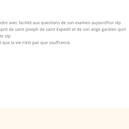
ndre avec facilité aux questions de son examen aujourd’hui stp
it de saint Joseph de saint Expedit et de son ange gardien qu’il
te stp
et que la vie n’est pas que souffrance.