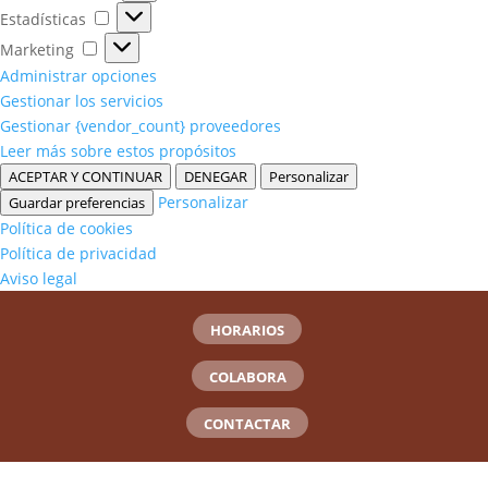
Estadísticas
Estadísticas
Marketing
Marketing
Administrar opciones
Gestionar los servicios
Gestionar {vendor_count} proveedores
Leer más sobre estos propósitos
ACEPTAR Y CONTINUAR
DENEGAR
Personalizar
Personalizar
Guardar preferencias
Política de cookies
Política de privacidad
Aviso legal
HORARIOS
COLABORA
CONTACTAR