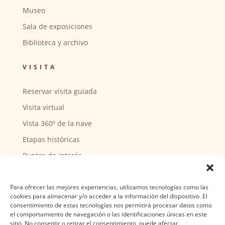
Museo
Sala de exposiciones
Biblioteca y archivo
VISITA
Reservar visita guiada
Visita virtual
Vista 360º de la nave
Etapas históricas
Puntos de interés
CENTRO SOCIAL
Para ofrecer las mejores experiencias, utilizamos tecnologías como las
cookies para almacenar y/o acceder a la información del dispositivo. El
Actividades y horarios
consentimiento de estas tecnologías nos permitirá procesar datos como
el comportamiento de navegación o las identificaciones únicas en este
Ser voluntario
sitio. No consentir o retirar el consentimiento, puede afectar