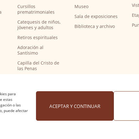
Vis
Cursillos
Museo
a
prematrimoniales
Eta
Sala de exposiciones
Catequesis de niños,
Pun
Biblioteca y archivo
jóvenes y adultos
Retiros espirituales
Adoración al
Santísimo
Capilla del Cristo de
las Penas
Capilla de música
Bendición de
peregrinos del
okies para
Camino de Santiago
de estas
gación o las
ACEPTAR Y CONTINUAR
to, puede afectar
 cookies
·
Accesibilidad
Diseño web Nuntium Comunic