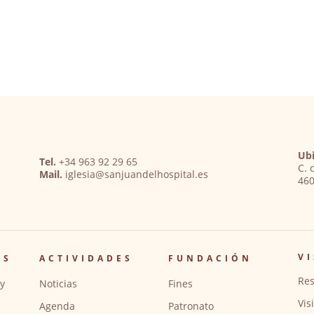
Ubi
Tel.
+34 963 92 29 65
C. 
Mail.
iglesia@sanjuandelhospital.es
460
VI
OS
ACTIVIDADES
FUNDACIÓN
Res
y
Noticias
Fines
Vis
Agenda
Patronato