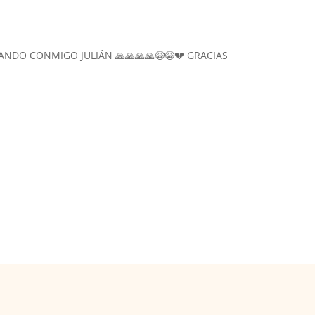
ANDO CONMIGO JULIÁN 🙏🙏🙏🙏😭😭💔 GRACIAS