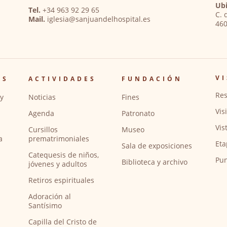
Ubi
Tel.
+34 963 92 29 65
C. 
Mail.
iglesia@sanjuandelhospital.es
460
VI
OS
ACTIVIDADES
FUNDACIÓN
Res
y
Noticias
Fines
Vis
Agenda
Patronato
Vis
Cursillos
Museo
a
prematrimoniales
Eta
Sala de exposiciones
Catequesis de niños,
Pun
Biblioteca y archivo
jóvenes y adultos
Retiros espirituales
Adoración al
Santísimo
Capilla del Cristo de