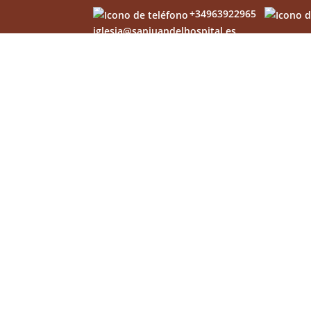
+34963922965
iglesia@sanjuandelhospital.es